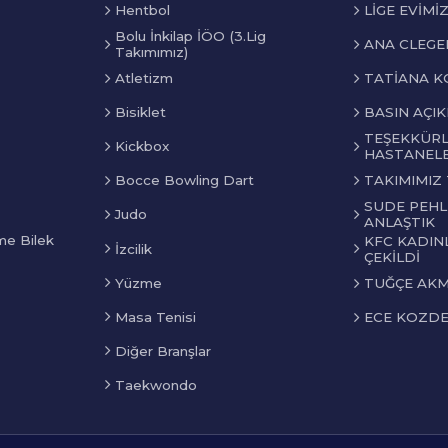
Hentbol
LİGE EVİMİ
Bolu İnkilap İÖO (3.Lig
ANA CLEGER
Takımımız)
TATİANA KO
Atletizm
BASIN AÇIK
Bisiklet
TEŞEKKÜRL
Kickbox
HASTANELE
Bocce Bowling Dart
TAKIMIMIZ
SUDE PEHLİ
Judo
ANLAŞTIK
me Bilek
KFC KADINL
İzcilik
ÇEKİLDİ
Yüzme
TUĞÇE AKMA
Masa Tenisi
ECE KOZDER
Diğer Branşlar
Taekwondo