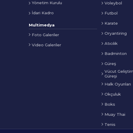
Yönetim Kurulu
Voleybol
İdari Kadro
Futbol
Karate
Multimedya
Oryantiring
Foto Galeriler
Atıcılık
Video Galeriler
Badminton
Güreş
Vücut Geliştir
Güreşi
Halk Oyunları
Okçuluk
Boks
Muay Thai
Tenis