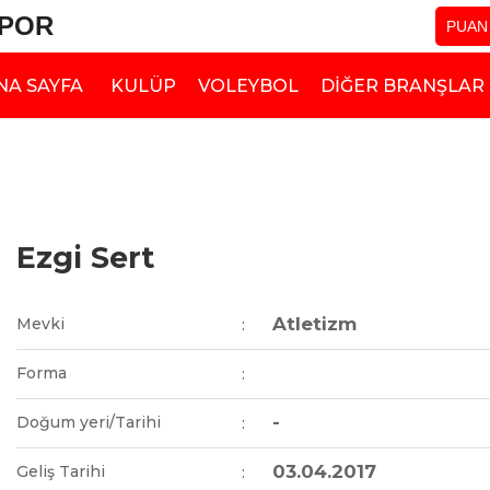
SPOR
PUAN
NA SAYFA
KULÜP
VOLEYBOL
DIĞER BRANŞLAR
Ezgi Sert
Atletizm
Mevki
:
Forma
:
-
Doğum yeri/Tarihi
:
03.04.2017
Geliş Tarihi
: