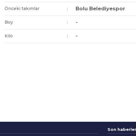
Bolu Belediyespor
Önceki takımlar
:
-
Boy
:
-
Kilo
:
Son haberle