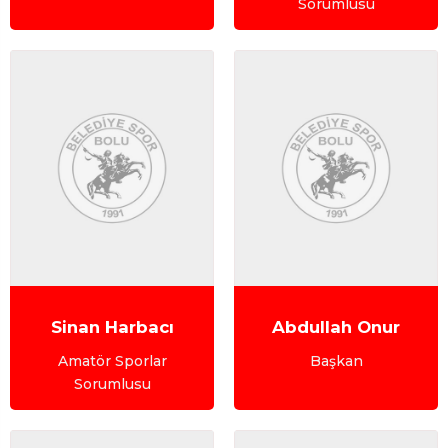
Sorumlusu
Sinan Harbacı
Abdullah Onur
Amatör Sporlar
Başkan
Sorumlusu