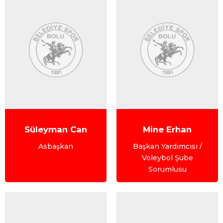
Süleyman Can
Mine Erhan
Asbaşkan
Başkan Yardımcısı /
Voleybol Şube
Sorumlusu