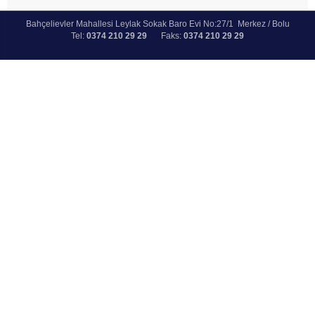
Bahçelievler Mahallesi Leylak Sokak Baro Evi No:27/1 Merkez / Bolu
Tel:
0374 210 29 29
Faks:
0374 210 29 29