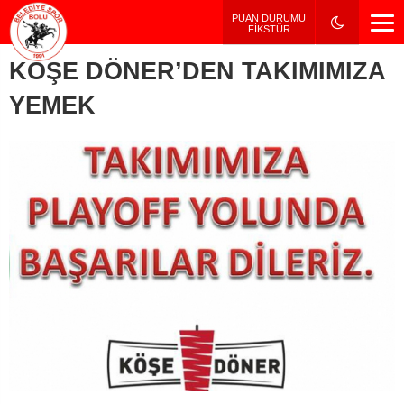
PUAN DURUMU / FİKSTÜR
PUAN DURUMU
FİKSTÜR
KÖŞE DÖNER’DEN TAKIMIMIZA
YEMEK