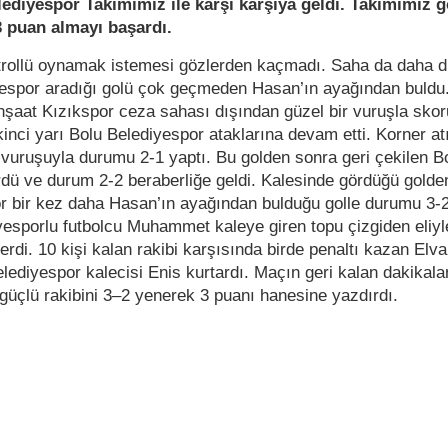
lediyespor Takımımız ile karşı karşıya geldi. Takımımız g
 puan almayı başardı.
trollü oynamak istemesi gözlerden kaçmadı. Saha da daha di
yespor aradığı golü çok geçmeden Hasan’ın ayağından buldu
nşaat Kızıkspor ceza sahası dışından güzel bir vuruşla skor
. İkinci yarı Bolu Belediyespor ataklarına devam etti. Korner at
a vuruşuyla durumu 2-1 yaptı. Bu golden sonra geri çekilen B
dü ve durum 2-2 beraberliğe geldi. Kalesinde gördüğü golde
r bir kez daha Hasan’ın ayağından bulduğu golle durumu 3-
iyesporlu futbolcu Muhammet kaleye giren topu çizgiden eliyl
rdi. 10 kişi kalan rakibi karşısında birde penaltı kazan Elv
elediyespor kalecisi Enis kurtardı. Maçın geri kalan dakikala
üçlü rakibini 3–2 yenerek 3 puanı hanesine yazdırdı.