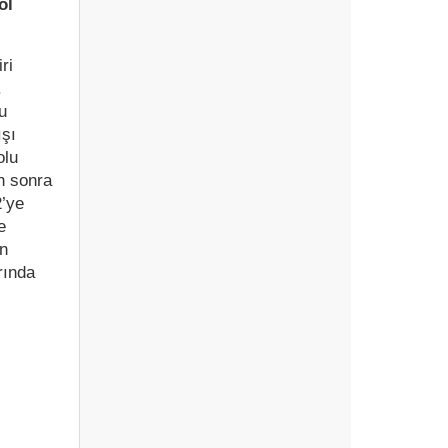
ol
ri
.
u
ışı
olu
n sonra
2’ye
e
an
rında