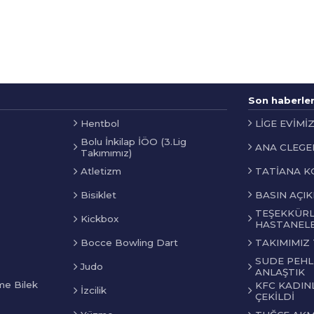
Son haberle
Hentbol
LİGE EVİMİ
Bolu İnkilap İÖO (3.Lig
ANA CLEGER
Takımımız)
TATİANA KO
Atletizm
BASIN AÇIK
Bisiklet
TEŞEKKÜRL
Kickbox
HASTANELE
Bocce Bowling Dart
TAKIMIMIZ
SUDE PEHLİ
Judo
ANLAŞTIK
me Bilek
KFC KADINL
İzcilik
ÇEKİLDİ