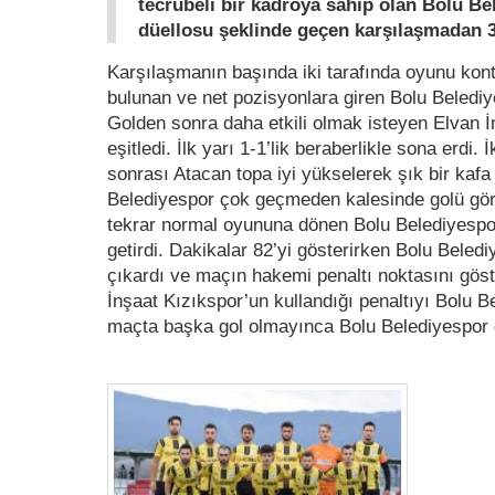
tecrübeli bir kadroya sahip olan Bolu Be
düellosu şeklinde geçen karşılaşmadan 3
Karşılaşmanın başında iki tarafında oyunu kon
bulunan ve net pozisyonlara giren Bolu Beledi
Golden sonra daha etkili olmak isteyen Elvan İ
eşitledi. İlk yarı 1-1’lik beraberlikle sona erdi
sonrası Atacan topa iyi yükselerek şık bir kaf
Belediyespor çok geçmeden kalesinde golü gör
tekrar normal oyununa dönen Bolu Belediyespo
getirdi. Dakikalar 82’yi gösterirken Bolu Beled
çıkardı ve maçın hakemi penaltı noktasını göste
İnşaat Kızıkspor’un kullandığı penaltıyı Bolu B
maçta başka gol olmayınca Bolu Belediyespor g