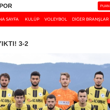
SPOR
PUAN
NA SAYFA
KULÜP
VOLEYBOL
DIĞER BRANŞLAR
KTI! 3-2