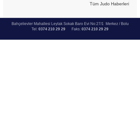
Tüm Judo Haberleri
Bahçelievler Mahallesi Leylak Sokak Baro Evi No:27/1 Merkez / Bolu
Tel:
0374 210 29 29
Faks:
0374 210 29 29