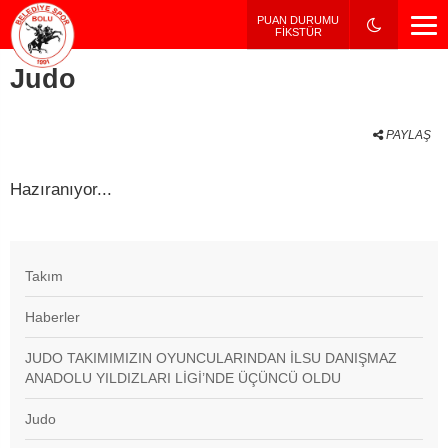
PUAN DURUMU / FİKSTÜR
PUAN DURUMU
FİKSTÜR
Judo
PAYLAŞ
Hazıranıyor...
Takım
Haberler
JUDO TAKIMIMIZIN OYUNCULARINDAN İLSU DANIŞMAZ
ANADOLU YILDIZLARI LİGİ’NDE ÜÇÜNCÜ OLDU
Judo