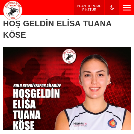
PUAN DURUMU / FİKSTÜR
PUAN DURUMU
FİKSTÜR
HOŞ GELDİN ELİSA TUANA
KÖSE