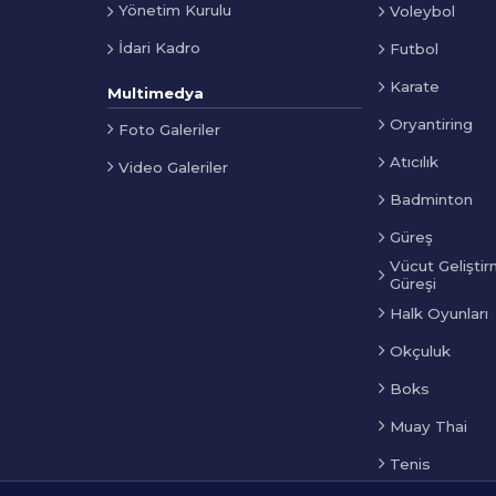
Yönetim Kurulu
Voleybol
İdari Kadro
Futbol
Karate
Multimedya
Oryantiring
Foto Galeriler
Atıcılık
Video Galeriler
Badminton
Güreş
Vücut Geliştir
Güreşi
Halk Oyunları
Okçuluk
Boks
Muay Thai
Tenis