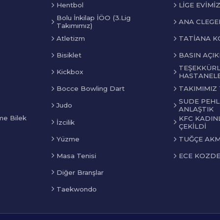
Hentbol
LİGE EVİMİ
Bolu İnkilap İÖO (3.Lig
ANA CLEGER
Takımımız)
TATİANA KO
Atletizm
BASIN AÇIK
Bisiklet
TEŞEKKÜRL
Kickbox
HASTANELE
Bocce Bowling Dart
TAKIMIMIZ
SUDE PEHLİ
Judo
ANLAŞTIK
me Bilek
KFC KADINL
İzcilik
ÇEKİLDİ
Yüzme
TUĞÇE AKMA
Masa Tenisi
ECE KOZDER
Diğer Branşlar
Taekwondo